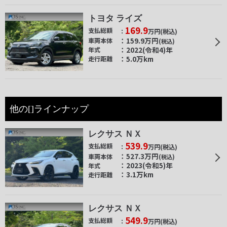
トヨタ ライズ
169.9
支払総額
万円
(税込)
159.9
万円
車両本体
(税込)
2022(令和4)年
年式
5.0万km
走行距離
他の[]ラインナップ
レクサス ＮＸ
539.9
支払総額
万円
(税込)
527.3
万円
車両本体
(税込)
2023(令和5)年
年式
3.1万km
走行距離
レクサス ＮＸ
549.9
支払総額
万円
(税込)