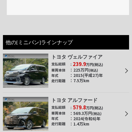
他の[ミニバン]ラインナップ
トヨタ ヴェルファイア
239.9
支払総額
万円
(税込)
225
万円
車両本体
(税込)
2015(平成27)年
年式
7.5万km
走行距離
トヨタ アルファード
579.8
支払総額
万円
(税込)
569.3
万円
車両本体
(税込)
2024(令和6)年
年式
1.4万km
走行距離