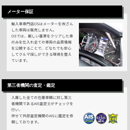
メーター保証
輸入車専門店OSはメーターを改ざん
した車両は販売しません。
OSでは、厳しい基準をクリアした車
のみを仕入れ全ての車両の品質情報
を公開することで、どなたでも安心
してクルマ探しができる環境を整え
ています。
第三者機関の査定・鑑定
入庫した全ての在庫車輌に対し第三
者機関であるAIS査定士がチェックを
行い、
併せて外部査定機関のAISに鑑定を依
頼しております。