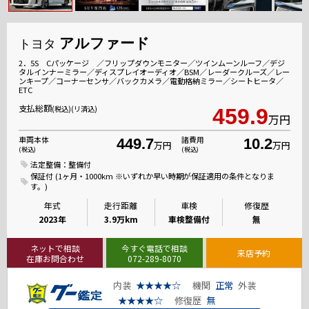
アルファード
トヨタ
2．5S Cパッケージ ／フリップダウンモニター／ツインムーンルーフ／デジ
タルインナーミラー／ディスプレイオーディオ／BSM／レーダークルーズ／レー
ンキープ／コーナーセンサ／バックカメラ／電動格納ミラー／シートヒータ／
ETC
支払総額
(税込)(リ済込)
459.9
万円
車両本体
諸費用
449.7
10.2
万円
万円
(税込)
(税込)
法定整備：整備付
保証付 (1ヶ月・1000km ※いずれか早い時期が保証適用の条件となりま
す。)
年式
走行距離
車検
修復歴
2023年
3.9万km
車検整備付
無
ネットで相談
今すぐ電話で相談
来店予約
在庫お問合わせ
072-289-8070
内装
★★★★☆
機関
正常
外装
★★★★☆
修復歴
無