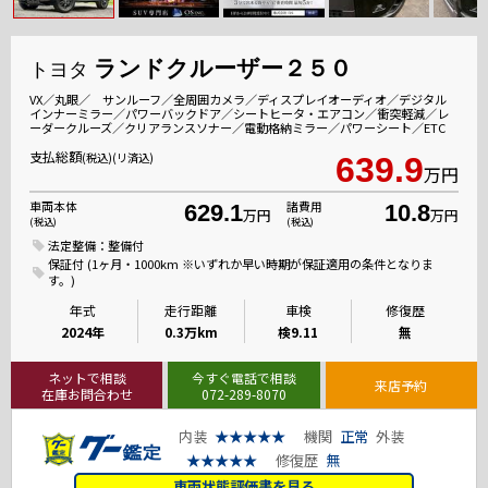
ランドクルーザー２５０
トヨタ
VX／丸眼／ サンルーフ／全周囲カメラ／ディスプレイオーディオ／デジタル
インナーミラー／パワーバックドア／シートヒータ・エアコン／衝突軽減／レ
ーダークルーズ／クリアランスソナー／電動格納ミラー／パワーシート／ETC
支払総額
(税込)(リ済込)
639.9
万円
車両本体
諸費用
629.1
10.8
万円
万円
(税込)
(税込)
法定整備：整備付
保証付 (1ヶ月・1000km ※いずれか早い時期が保証適用の条件となりま
す。)
年式
走行距離
車検
修復歴
2024年
0.3万km
検9.11
無
ネットで相談
今すぐ電話で相談
来店予約
在庫お問合わせ
072-289-8070
内装
★★★★★
機関
正常
外装
★★★★★
修復歴
無
車両状態評価書を見る