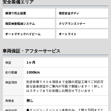
安全装備エリア
横滑り防止装置
衝突安全ボディ
衝突被害軽減システム
クリアランスソナー
オートマチックハイビーム
オートライト
車両保証・アフターサービス
1ヶ月
保証
1000km
走行距離
別途有償で４０６項目まで全国の認証工場でご対応可
保証項目
能な延長保証のご案内が可能で御座います！！詳しく
はスタッフまでお気軽にお問合せ下さいませ！
無し
免責金
◆エンジン・ミッション本体のみ。上限５万円までと
保証内容