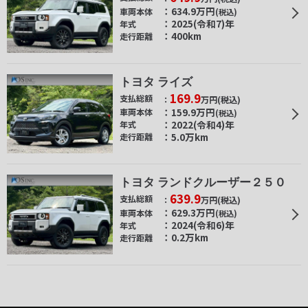
634.9
万円
車両本体
(税込)
2025(令和7)年
年式
400km
走行距離
トヨタ ライズ
169.9
支払総額
万円
(税込)
159.9
万円
車両本体
(税込)
2022(令和4)年
年式
5.0万km
走行距離
トヨタ ランドクルーザー２５０
639.9
支払総額
万円
(税込)
629.3
万円
車両本体
(税込)
2024(令和6)年
年式
0.2万km
走行距離