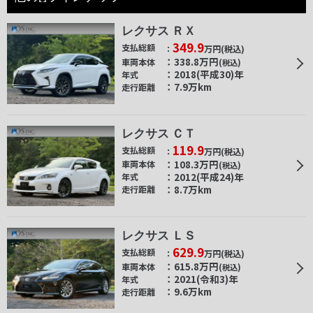
レクサス ＲＸ
349.9
支払総額
万円
(税込)
338.8
万円
車両本体
(税込)
2018(平成30)年
年式
7.9万km
走行距離
レクサス ＣＴ
119.9
支払総額
万円
(税込)
108.3
万円
車両本体
(税込)
2012(平成24)年
年式
8.7万km
走行距離
レクサス ＬＳ
629.9
支払総額
万円
(税込)
615.8
万円
車両本体
(税込)
2021(令和3)年
年式
9.6万km
走行距離