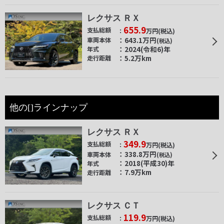
レクサス ＲＸ
655.9
支払総額
万円
(税込)
643.1
万円
車両本体
(税込)
2024(令和6)年
年式
5.2万km
走行距離
他の[]ラインナップ
レクサス ＲＸ
349.9
支払総額
万円
(税込)
338.8
万円
車両本体
(税込)
2018(平成30)年
年式
7.9万km
走行距離
レクサス ＣＴ
119.9
支払総額
万円
(税込)