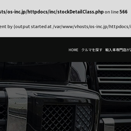
s/os-inc.jp/httpdocs/inc/stockDetailClass.php
on line
566
sent by (output started at /var/www/vhosts/os-inc.jp/httpdocs/
HOME
クルマを探す
輸入車専門店が