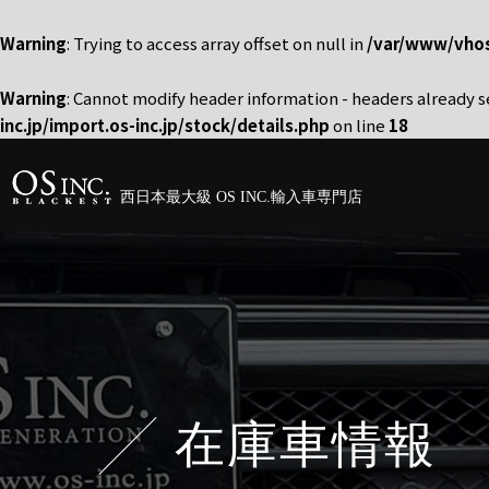
Warning
: Trying to access array offset on null in
/var/www/vhost
Warning
: Cannot modify header information - headers already 
inc.jp/import.os-inc.jp/stock/details.php
on line
18
西日本最大級 OS INC.輸入車専門店
在庫車情報