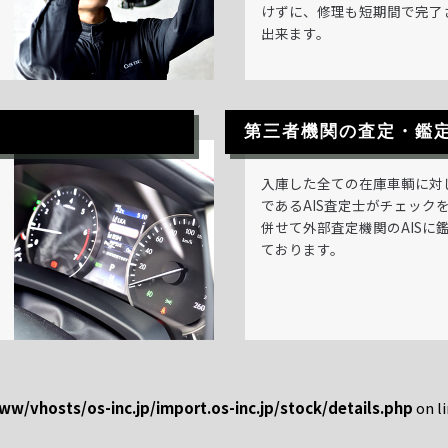
けずに、修理も短期間で完了
出来ます。
第三者機関の査定・鑑
入庫した全ての在庫車輌に対
であるAIS査定士がチェック
併せて外部査定機関のAISに
ております。
ww/vhosts/os-inc.jp/import.os-inc.jp/stock/details.php
on l