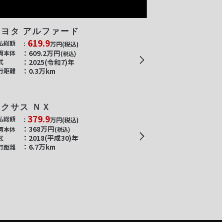
トヨタ アルファード
619.9
払総額
万円
(税込)
609.2
万円
両本体
(税込)
2025(令和7)年
式
0.3万km
行距離
レクサス ＮＸ
379.9
払総額
万円
(税込)
368
万円
両本体
(税込)
2018(平成30)年
式
6.7万km
行距離