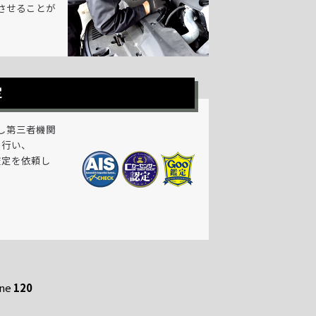
させることが
定
し第三者機関
を行い、
鑑定を依頼し
ine
120