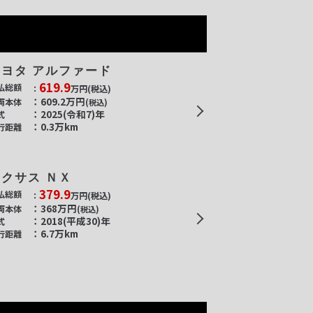
トヨタ アルファード
619.9
払総額
万円
(税込)
609.2
万円
両本体
(税込)
2025(令和7)年
式
0.3万km
行距離
レクサス ＮＸ
379.9
払総額
万円
(税込)
368
万円
両本体
(税込)
2018(平成30)年
式
6.7万km
行距離