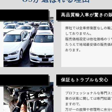
高品質輸入車が驚きの
弊社では全車修復歴なしの輸
しておりません。
販売価格設定は他社価格のリ
たうえで地域最安値の販売価
おります。
保証もトラブルも安心
プロフェッショナルな専門ス
車の状態に関しては専門知識
ますので、
万が一の故障や修理時に余分