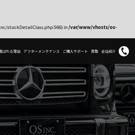
inc/stockDetailClass.php:566) in
/var/www/vhosts/os-
選ばれる理由
アフターメンテナンス
ご購入サポート
買取
会社紹介