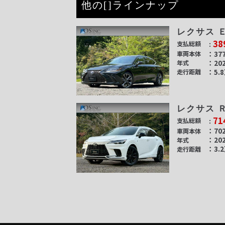
他の[]ラインナップ
レクサス 
38
支払総額
377
車両本体
20
年式
5.
走行距離
レクサス 
71
支払総額
702
車両本体
20
年式
3.
走行距離