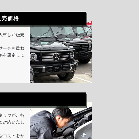
販売価格
入車しか販売
サーチを重ね
格を設定して
タッフが、各
で対応いたし
なコストをか