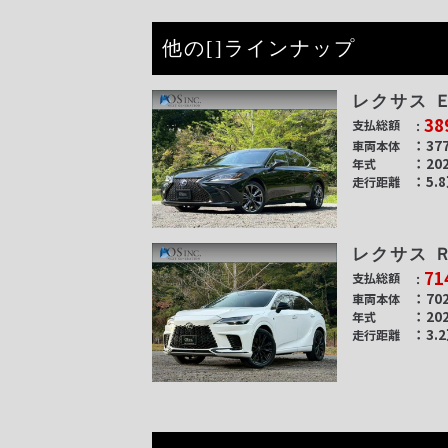
他の[]ラインナップ
レクサス 
38
支払総額
377
車両本体
20
年式
5.
走行距離
レクサス 
71
支払総額
702
車両本体
20
年式
3.
走行距離