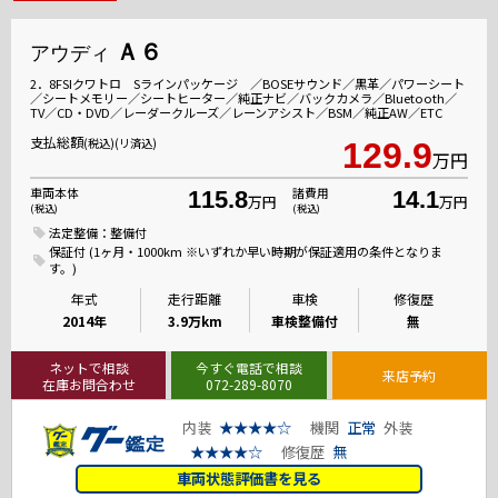
Ａ６
アウディ
2．8FSIクワトロ Sラインパッケージ ／BOSEサウンド／黒革／パワーシート
／シートメモリー／シートヒーター／純正ナビ／バックカメラ／Bluetooth／
TV／CD・DVD／レーダークルーズ／レーンアシスト／BSM／純正AW／ETC
支払総額
(税込)(リ済込)
129.9
万円
車両本体
諸費用
115.8
14.1
万円
万円
(税込)
(税込)
法定整備：整備付
保証付 (1ヶ月・1000km ※いずれか早い時期が保証適用の条件となりま
す。)
年式
走行距離
車検
修復歴
2014年
3.9万km
車検整備付
無
ネットで相談
今すぐ電話で相談
来店予約
在庫お問合わせ
072-289-8070
内装
★★★★☆
機関
正常
外装
★★★★☆
修復歴
無
車両状態評価書を見る