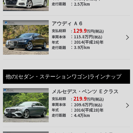
2.5万km
走行距離
アウディ Ａ６
129.9
支払総額
万円
(税込)
115.8
万円
車両本体
(税込)
2014(平成26)年
年式
3.9万km
走行距離
他の[セダン・ステーションワゴン]ラインナップ
メルセデス・ベンツ Ｅクラス
219.9
支払総額
万円
(税込)
209.6
万円
車両本体
(税込)
2016(平成28)年
年式
4.4万km
走行距離