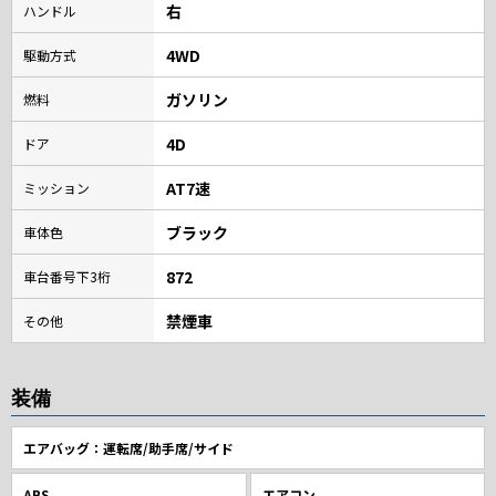
右
ハンドル
4WD
駆動方式
ガソリン
燃料
4D
ドア
AT7速
ミッション
ブラック
車体色
872
車台番号下3桁
禁煙車
その他
装備
エアバッグ：運転席/助手席/サイド
ABS
エアコン