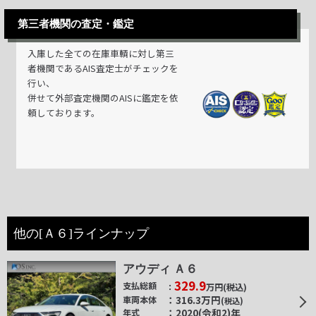
第三者機関の査定・鑑定
入庫した全ての在庫車輌に対し第三
者機関であるAIS査定士がチェックを
行い、
併せて外部査定機関のAISに鑑定を依
頼しております。
他の[Ａ６]ラインナップ
アウディ Ａ６
329.9
支払総額
万円
(税込)
316.3
万円
車両本体
(税込)
2020(令和2)年
年式