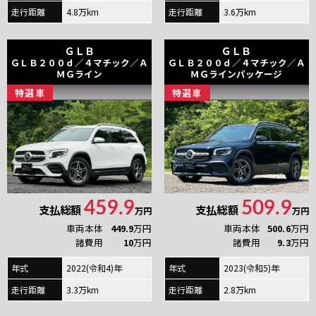
走行距離
4.8万km
走行距離
3.6万km
ＧＬＢ
ＧＬＢ
ＧＬＢ２００ｄ／４マチック／Ａ
ＧＬＢ２００ｄ／４マチック／Ａ
ＭＧライン
ＭＧラインパッケージ
特
選
車
特
選
車
459.9
509.9
支払総額
支払総額
万円
万円
車両本体
449.9
万円
車両本体
500.6
万円
諸費用
10
万円
諸費用
9.3
万円
年式
2022(令和4)年
年式
2023(令和5)年
走行距離
3.3万km
走行距離
2.8万km