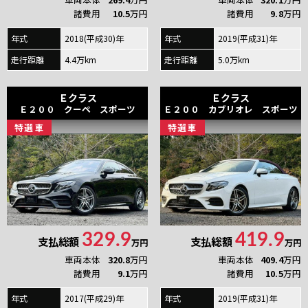
諸費用
10.5
万円
諸費用
9.8
万円
年式
2018(平成30)年
年式
2019(平成31)年
走行距離
4.4万km
走行距離
5.0万km
Ｅクラス
Ｅクラス
Ｅ２００ クーペ スポーツ
Ｅ２００ カブリオレ スポーツ
特
選
車
特
選
車
329.9
419.9
支払総額
支払総額
万円
万円
車両本体
320.8
万円
車両本体
409.4
万円
諸費用
9.1
万円
諸費用
10.5
万円
年式
2017(平成29)年
年式
2019(平成31)年