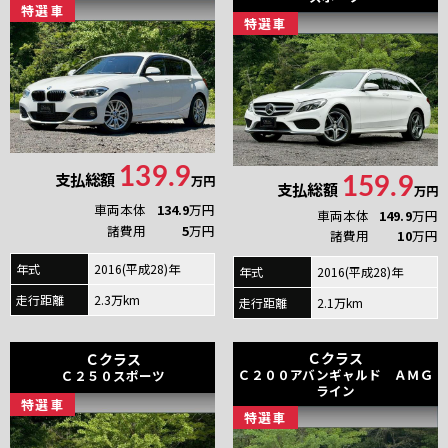
特
選
車
特
選
車
139.9
支払総額
万円
159.9
支払総額
万円
車両本体
134.9
万円
車両本体
149.9
万円
諸費用
5
万円
諸費用
10
万円
年式
2016(平成28)年
年式
2016(平成28)年
走行距離
2.3万km
走行距離
2.1万km
Ｃクラス
Ｃクラス
Ｃ２００アバンギャルド ＡＭＧ
Ｃ２５０スポーツ
ライン
特
選
車
特
選
車