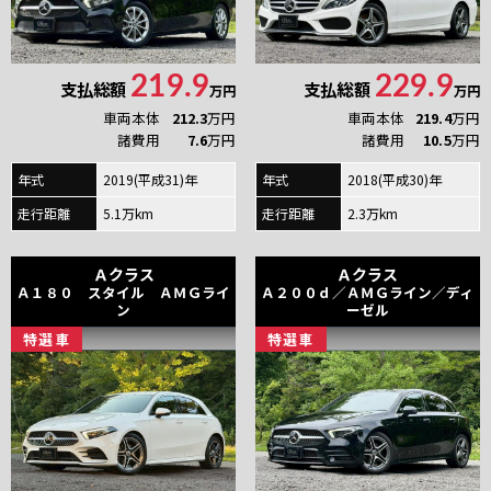
219.9
229.9
支払総額
支払総額
万円
万円
車両本体
212.3
万円
車両本体
219.4
万円
諸費用
7.6
万円
諸費用
10.5
万円
年式
2019(平成31)年
年式
2018(平成30)年
走行距離
5.1万km
走行距離
2.3万km
Ａクラス
Ａクラス
Ａ１８０ スタイル ＡＭＧライ
Ａ２００ｄ／ＡＭＧライン／ディ
ン
ーゼル
特
選
車
特
選
車