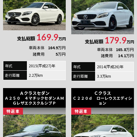
169.9
支払総額
万円
179.9
支払総額
万円
車両本体
164.9
万円
車両本体
165.8
万円
諸費用
5
万円
諸費用
14.1
万円
年式
2015(平成27)年
年式
2014(平成26)年
走行距離
2.2万km
走行距離
3.3万km
Ａクラスセダン
Ｃクラス
Ａ２５０ ４マチックセダンＡＭ
Ｃ２２０ｄ ローレウスエディシ
ＧレザエクスクルシブＰ
ョン
特
選
車
特
選
車