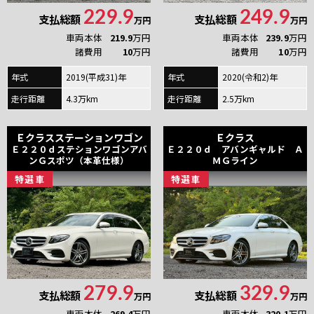
229.9
249.9
支払総額
支払総額
万円
万円
車両本体
219.9
万円
車両本体
239.9
万円
諸費用
10
万円
諸費用
10
万円
年式
2019(平成31)年
年式
2020(令和2)年
走行距離
4.3万km
走行距離
2.5万km
Ｅクラスステーションワゴン
Ｅクラス
Ｅ２２０ｄステションワゴンアバ
Ｅ２２０ｄ アバンギャルド Ａ
ンＧスポツ（本革仕様）
ＭＧライン
特
選
車
特
選
車
279.9
329.9
支払総額
支払総額
万円
万円
車両本体
269.4
万円
車両本体
320.1
万円