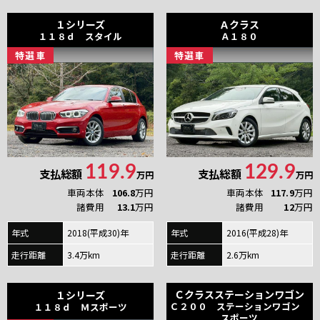
１シリーズ
Ａクラス
１１８ｄ スタイル
Ａ１８０
特
選
車
特
選
車
119.9
129.9
支払総額
支払総額
万円
万円
車両本体
106.8
万円
車両本体
117.9
万円
諸費用
13.1
万円
諸費用
12
万円
年式
2018(平成30)年
年式
2016(平成28)年
走行距離
3.4万km
走行距離
2.6万km
Ｃクラスステーションワゴン
１シリーズ
Ｃ２００ ステーションワゴン
１１８ｄ Ｍスポーツ
スポーツ