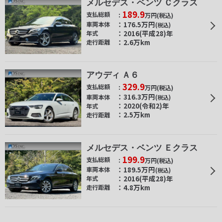
メルセデス・ベンツ Ｃクラス
189.9
支払総額
万円
(税込)
176.5
万円
車両本体
(税込)
2016(平成28)年
年式
2.6万km
走行距離
アウディ Ａ６
329.9
支払総額
万円
(税込)
316.3
万円
車両本体
(税込)
2020(令和2)年
年式
2.5万km
走行距離
メルセデス・ベンツ Ｅクラス
199.9
支払総額
万円
(税込)
189.5
万円
車両本体
(税込)
2016(平成28)年
年式
4.8万km
走行距離