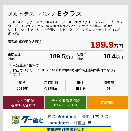
Ｅクラス
メルセデス・ベンツ
E200 4マチック アバンギャルド ／レザーエクスクルーシブPKG／ブルメス
ター／エアバランスPKG／全周囲カメラ／パワートランク／黒革／前席パワー
シート・シートメモリー／全席シートヒーター／アンビエントライト／ETC／
純正AW
支払総額
(税込)(リ済込)
199.9
万円
車両本体
諸費用
189.5
10.4
万円
万円
(税込)
(税込)
法定整備：整備付
保証付 (1ヶ月・1000km ※いずれか早い時期が保証適用の条件となりま
す。)
年式
走行距離
車検
修復歴
2016年
4.8万km
検9.9
無
ネットで相談
今すぐ電話で相談
来店予約
在庫お問合わせ
072-289-8070
内装
★★★★☆
機関
正常
外装
★★★★☆
修復歴
無
車両状態評価書を見る