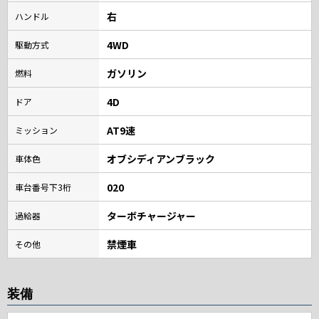
右
ハンドル
4WD
駆動方式
ガソリン
燃料
4D
ドア
AT9速
ミッション
オブシディアンブラック
車体色
020
車台番号下3桁
ターボチャージャー
過給器
禁煙車
その他
装備