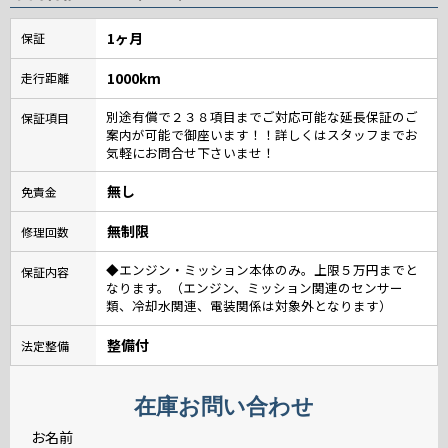
1ヶ月
保証
1000km
走行距離
別途有償で２３８項目までご対応可能な延長保証のご
保証項目
案内が可能で御座います！！詳しくはスタッフまでお
気軽にお問合せ下さいませ！
無し
免責金
無制限
修理回数
◆エンジン・ミッション本体のみ。上限５万円までと
保証内容
なります。（エンジン、ミッション関連のセンサー
類、冷却水関連、電装関係は対象外となります）
整備付
法定整備
在庫お問い合わせ
お名前