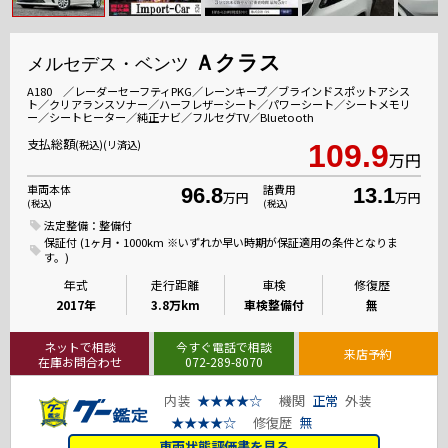
Ａクラス
メルセデス・ベンツ
A180 ／レーダーセーフティPKG／レーンキープ／ブラインドスポットアシス
ト／クリアランスソナー／ハーフレザーシート／パワーシート／シートメモリ
ー／シートヒーター／純正ナビ／フルセグTV／Bluetooth
支払総額
(税込)(リ済込)
109.9
万円
車両本体
諸費用
96.8
13.1
万円
万円
(税込)
(税込)
法定整備：整備付
保証付 (1ヶ月・1000km ※いずれか早い時期が保証適用の条件となりま
す。)
年式
走行距離
車検
修復歴
2017年
3.8万km
車検整備付
無
ネットで相談
今すぐ電話で相談
来店予約
在庫お問合わせ
072-289-8070
内装
★★★★☆
機関
正常
外装
★★★★☆
修復歴
無
車両状態評価書を見る