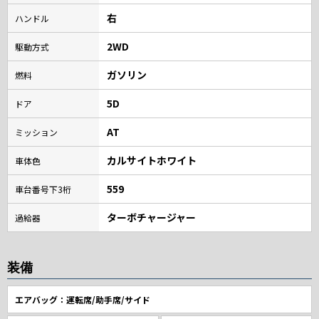
右
ハンドル
2WD
駆動方式
ガソリン
燃料
5D
ドア
AT
ミッション
カルサイトホワイト
車体色
559
車台番号下3桁
ターボチャージャー
過給器
装備
エアバッグ：運転席/助手席/サイド