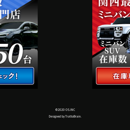
©2020 OS.INC
Designed by
TrattoBrain.