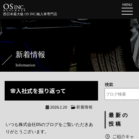
MENU
西日本最大級 OS INC.輸入車専門店
新着情報
Information
検索
🌸入社式を振り返って
2026.2.20
新着情報
最新の
投稿
いつも株式会社OSのブログをご覧いただきあ
りがとうございます。
ご紹介キャ