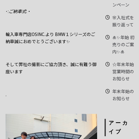
ンペーン
･:
ご納車式
:・
🌸入社式を
振り返って
輸入車専門店OSINC.より BMW１シリーズのご
🎍✨年始 初
納車誠におめでとうございます✨️
売りのご案
内✨🎍
☆年末年始
そして弊社の撮影にご協力頂き、誠に有難う御
営業時間の
座います
お知らせ
年末年始の
.
お知らせ
アーカ
イブ